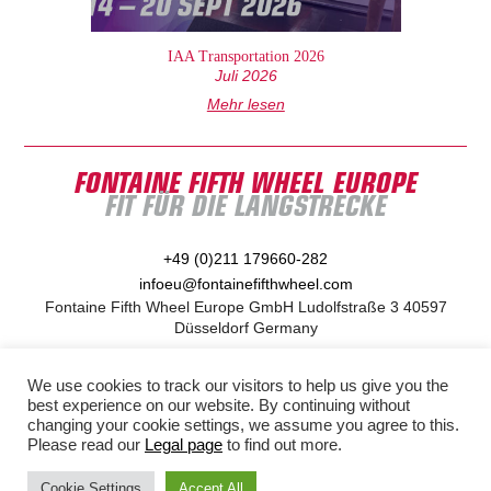
IAA Transportation 2026
Juli 2026
Mehr lesen
FONTAINE FIFTH WHEEL EUROPE
FIT FÜR DIE LANGSTRECKE
+49 (0)211 179660-282
infoeu@fontainefifthwheel.com
Fontaine Fifth Wheel Europe GmbH Ludolfstraße 3 40597
Düsseldorf Germany
Kontakte & Händler
Site map
Legal/Privacy
We use cookies to track our visitors to help us give you the
Environment
Conditions of sale
Warranty
best experience on our website. By continuing without
Quality
changing your cookie settings, we assume you agree to this.
© 2026 Fontaine Fifth Wheel Europe
Please read our
Legal page
to find out more.
Teil der Marmon Gruppe
Ein Marmon | Berkshire Hathaway Unternehmen
Cookie Settings
Accept All